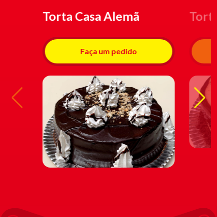
Torta Casa Alemã
Tort
Faça um pedido